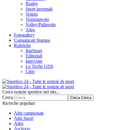
Rugby
Sport invernali
Tennis
Tennistavolo
Volley/Pallavolo
Altro
Fotogallery
Comunicati Stampa
Rubriche
BarSport
Editoriali
Interviste
Le Teche GDS
Libri
Cerca notizie sportive nel sito...
Cerca
Cerca
Cerca
Ricerche popolari
Altri campionati
Altri Sport
Altro
Archivio