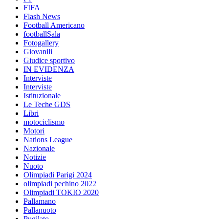
FIFA
Flash News
Football Americano
footballSala
Fotogallery
Giovanili
Giudice sportivo
IN EVIDENZA
Interviste
Interviste
Istituzionale
Le Teche GDS
Libri
motociclismo
Motori
Nations League
Nazionale
Notizie
Nuoto
Olimpiadi Parigi 2024
olimpiadi pechino 2022
Olimpiadi TOKIO 2020
Pallamano
Pallanuoto
Pugilato