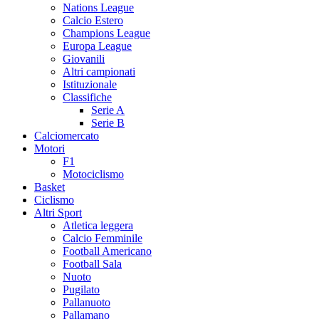
Nations League
Calcio Estero
Champions League
Europa League
Giovanili
Altri campionati
Istituzionale
Classifiche
Serie A
Serie B
Calciomercato
Motori
F1
Motociclismo
Basket
Ciclismo
Altri Sport
Atletica leggera
Calcio Femminile
Football Americano
Football Sala
Nuoto
Pugilato
Pallanuoto
Pallamano