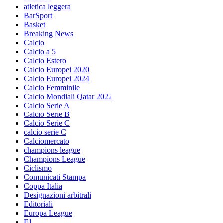
atletica leggera
BarSport
Basket
Breaking News
Calcio
Calcio a 5
Calcio Estero
Calcio Europei 2020
Calcio Europei 2024
Calcio Femminile
Calcio Mondiali Qatar 2022
Calcio Serie A
Calcio Serie B
Calcio Serie C
calcio serie C
Calciomercato
champions league
Champions League
Ciclismo
Comunicati Stampa
Coppa Italia
Designazioni arbitrali
Editoriali
Europa League
F1