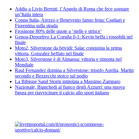
Addio a Livio Berruti, l’Angelo di Roma che fece sognare
un’Italia intera
Coppa Italia, Arezzo e Benevento fanno festa: Cagliari e
Fiorentina sulla strada
Frosinone 80% delle quote a ‘stelle e strisce’
Genoa-Deportivo La Coruña 0-1: Kevin beffa i rossoblù nel
finale
Moto2, Silverstone da brividi: Salac conquista la prima
vittoria, Gonzalez beffato nel finale
Moto3, Silverstone è di Almansa: vittoria e rimonta nel
Mondiale
Raul Fernandez domina a Silverstone: trionfo Aprilia, Martin
secondo e Bezzecchi stoico sul podio
La Bibione Sand Storm intitolata a Massimo Zamparo
Nazionale, Bianchedi al fianco degli Azzurri: una nuova
figura per riavvicinare il calcio allo sport italiano