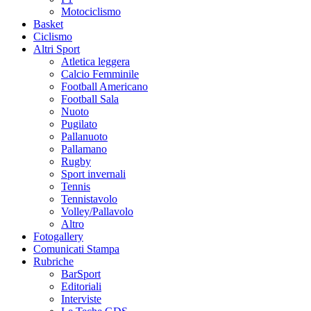
Motociclismo
Basket
Ciclismo
Altri Sport
Atletica leggera
Calcio Femminile
Football Americano
Football Sala
Nuoto
Pugilato
Pallanuoto
Pallamano
Rugby
Sport invernali
Tennis
Tennistavolo
Volley/Pallavolo
Altro
Fotogallery
Comunicati Stampa
Rubriche
BarSport
Editoriali
Interviste