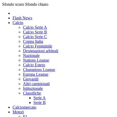
Sfondo scuro
Sfondo chiaro
Flash News
Calcio
Calcio Serie A
Calcio Serie B
Calcio Serie C
Coppa Italia
Calcio Femminile
Designazioni arbitrali
Nazionale
Nations League
Calcio Estero
Champions League
Europa League
Giovanili
Altri campionati
Istituzionale
Classifiche
Serie A
Serie B
Calciomercato
Motori
F1