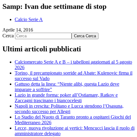
Samp: Ivan due settimane di stop
Calcio Serie A
Aprile 14, 2016
Cerca
Cerca
Cerca
Ultimi articoli pubblicati
Calciomercato Serie A e B – i tabelloni aggiornati al 5 agosto
2026
Torino, il precampionato sorride ad Abate: Kulenovic firma il
successo sul Vado
Gattuso detta la linea: “Niente alibi, questa Lazio deve
imparare a soffrire”
Lazio in grande forma: poker all’Ostiamare, Ratkov e
Zaccagni trascinano i biancocelesti
Napoli in crescita: Politano e Lucca stendono l’Osasuna,
secondo successo per Allegri
Lo Stadio del Nuoto di Taranto pronto a ospitarei Giochi del
Mediterraneo 2026
Lecce, nuova rivoluzione ai vertici: Mencucci lascia il ruolo di
amministratore delegato