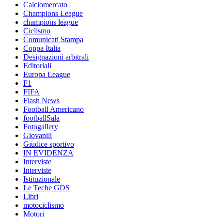
Calciomercato
Champions League
champions league
Ciclismo
Comunicati Stampa
Coppa Italia
Designazioni arbitrali
Editoriali
Europa League
F1
FIFA
Flash News
Football Americano
footballSala
Fotogallery
Giovanili
Giudice sportivo
IN EVIDENZA
Interviste
Interviste
Istituzionale
Le Teche GDS
Libri
motociclismo
Motori