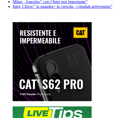
Milan , Amorim:” con l’Inter test importante”
Inter, Chivu:” la squadra+ in crescita , i risultati arriveranno”