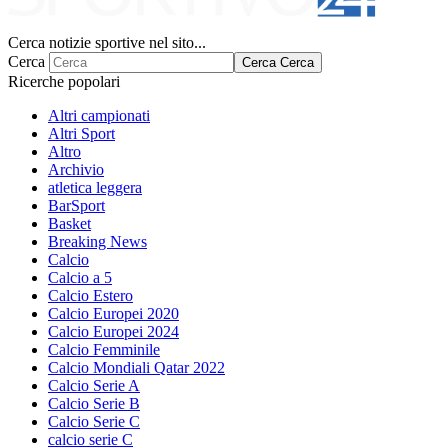
Cerca notizie sportive nel sito...
Cerca
Cerca
Cerca
Ricerche popolari
Altri campionati
Altri Sport
Altro
Archivio
atletica leggera
BarSport
Basket
Breaking News
Calcio
Calcio a 5
Calcio Estero
Calcio Europei 2020
Calcio Europei 2024
Calcio Femminile
Calcio Mondiali Qatar 2022
Calcio Serie A
Calcio Serie B
Calcio Serie C
calcio serie C