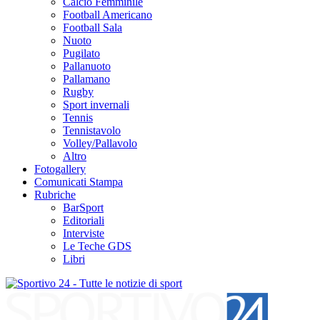
Calcio Femminile
Football Americano
Football Sala
Nuoto
Pugilato
Pallanuoto
Pallamano
Rugby
Sport invernali
Tennis
Tennistavolo
Volley/Pallavolo
Altro
Fotogallery
Comunicati Stampa
Rubriche
BarSport
Editoriali
Interviste
Le Teche GDS
Libri