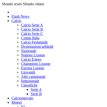
Sfondo scuro
Sfondo chiaro
Flash News
Calcio
Calcio Serie A
Calcio Serie B
Calcio Serie C
Coppa Italia
Calcio Femminile
Designazioni arbitrali
Nazionale
Nations League
Calcio Estero
Champions League
Europa League
Giovanili
Altri campionati
Istituzionale
Classifiche
Serie A
Serie B
Calciomercato
Motori
F1