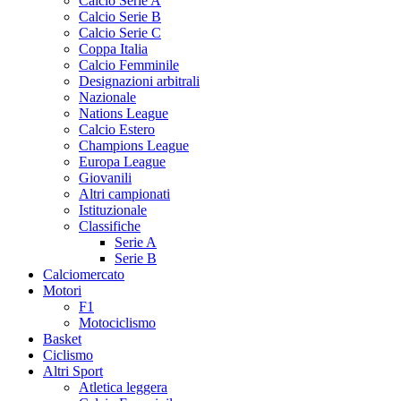
Calcio Serie A
Calcio Serie B
Calcio Serie C
Coppa Italia
Calcio Femminile
Designazioni arbitrali
Nazionale
Nations League
Calcio Estero
Champions League
Europa League
Giovanili
Altri campionati
Istituzionale
Classifiche
Serie A
Serie B
Calciomercato
Motori
F1
Motociclismo
Basket
Ciclismo
Altri Sport
Atletica leggera