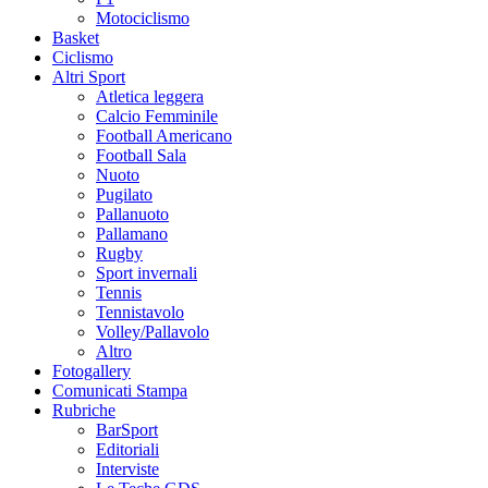
Motociclismo
Basket
Ciclismo
Altri Sport
Atletica leggera
Calcio Femminile
Football Americano
Football Sala
Nuoto
Pugilato
Pallanuoto
Pallamano
Rugby
Sport invernali
Tennis
Tennistavolo
Volley/Pallavolo
Altro
Fotogallery
Comunicati Stampa
Rubriche
BarSport
Editoriali
Interviste