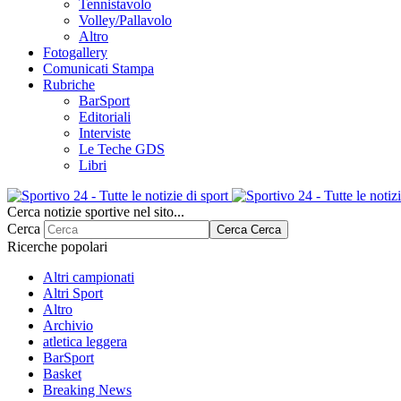
Tennistavolo
Volley/Pallavolo
Altro
Fotogallery
Comunicati Stampa
Rubriche
BarSport
Editoriali
Interviste
Le Teche GDS
Libri
Cerca notizie sportive nel sito...
Cerca
Cerca
Cerca
Ricerche popolari
Altri campionati
Altri Sport
Altro
Archivio
atletica leggera
BarSport
Basket
Breaking News