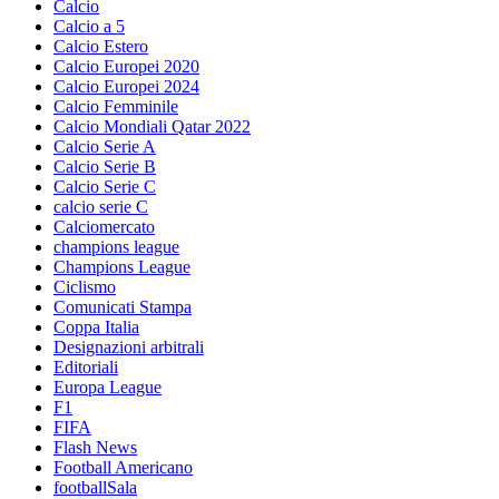
Calcio
Calcio a 5
Calcio Estero
Calcio Europei 2020
Calcio Europei 2024
Calcio Femminile
Calcio Mondiali Qatar 2022
Calcio Serie A
Calcio Serie B
Calcio Serie C
calcio serie C
Calciomercato
champions league
Champions League
Ciclismo
Comunicati Stampa
Coppa Italia
Designazioni arbitrali
Editoriali
Europa League
F1
FIFA
Flash News
Football Americano
footballSala