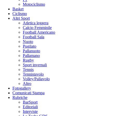
Motociclismo
Basket
Ciclismo
Altri Sport
Atletica leggera
Calcio Femminile
Football Americano
Football Sala
Nuoto
Pugilato
Pallanuoto
Pallamano
Rugby
Sport invernali
Tennis
Tennistavolo
Volley/Pallavolo
Altro
Fotogallery
Comunicati Stampa
Rubriche
BarSport
Editoriali
Interviste