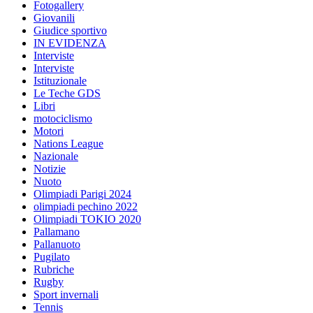
Fotogallery
Giovanili
Giudice sportivo
IN EVIDENZA
Interviste
Interviste
Istituzionale
Le Teche GDS
Libri
motociclismo
Motori
Nations League
Nazionale
Notizie
Nuoto
Olimpiadi Parigi 2024
olimpiadi pechino 2022
Olimpiadi TOKIO 2020
Pallamano
Pallanuoto
Pugilato
Rubriche
Rugby
Sport invernali
Tennis