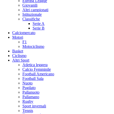
Europa League
Giovanili
Altri campionati
Istituzionale
Classifiche
Serie A
Serie B
Calciomercato
Motori
F1
Motociclismo
Basket
Ciclismo
Altri Sport
Atletica leggera
Calcio Femminile
Football Americano
Football Sala
Nuoto
Pugilato
Pallanuoto
Pallamano
Rugby
Sport invernali
Tennis