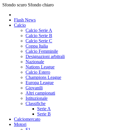
Sfondo scuro
Sfondo chiaro
Flash News
Calcio
Calcio Serie A
Calcio Serie B
Calcio Serie C
Coppa Italia
Calcio Femminile
Designazioni arbitrali
Nazionale
Nations League
Calcio Estero
Champions League
Europa League
Giovanili
Altri campionati
Istituzionale
Classifiche
Serie A
Serie B
Calciomercato
Motori
F1