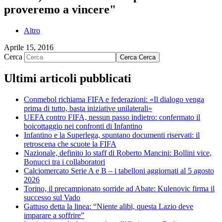
proveremo a vincere"
Altro
Aprile 15, 2016
Cerca
Cerca
Cerca
Ultimi articoli pubblicati
Conmebol richiama FIFA e federazioni: «Il dialogo venga
prima di tutto, basta iniziative unilaterali»
UEFA contro FIFA, nessun passo indietro: confermato il
boicottaggio nei confronti di Infantino
Infantino e la Superlega, spuntano documenti riservati: il
retroscena che scuote la FIFA
Nazionale, definito lo staff di Roberto Mancini: Bollini vice,
Bonucci tra i collaboratori
Calciomercato Serie A e B – i tabelloni aggiornati al 5 agosto
2026
Torino, il precampionato sorride ad Abate: Kulenovic firma il
successo sul Vado
Gattuso detta la linea: “Niente alibi, questa Lazio deve
imparare a soffrire”