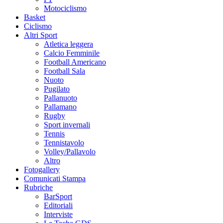
Motociclismo
Basket
Ciclismo
Altri Sport
Atletica leggera
Calcio Femminile
Football Americano
Football Sala
Nuoto
Pugilato
Pallanuoto
Pallamano
Rugby
Sport invernali
Tennis
Tennistavolo
Volley/Pallavolo
Altro
Fotogallery
Comunicati Stampa
Rubriche
BarSport
Editoriali
Interviste