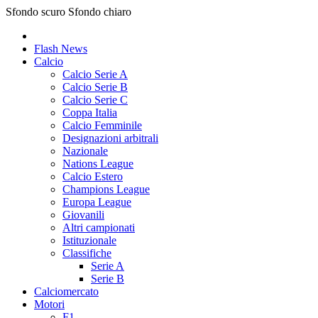
Sfondo scuro
Sfondo chiaro
Flash News
Calcio
Calcio Serie A
Calcio Serie B
Calcio Serie C
Coppa Italia
Calcio Femminile
Designazioni arbitrali
Nazionale
Nations League
Calcio Estero
Champions League
Europa League
Giovanili
Altri campionati
Istituzionale
Classifiche
Serie A
Serie B
Calciomercato
Motori
F1