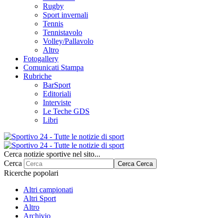
Rugby
Sport invernali
Tennis
Tennistavolo
Volley/Pallavolo
Altro
Fotogallery
Comunicati Stampa
Rubriche
BarSport
Editoriali
Interviste
Le Teche GDS
Libri
Cerca notizie sportive nel sito...
Cerca
Cerca
Cerca
Ricerche popolari
Altri campionati
Altri Sport
Altro
Archivio