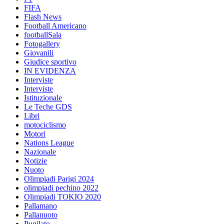
FIFA
Flash News
Football Americano
footballSala
Fotogallery
Giovanili
Giudice sportivo
IN EVIDENZA
Interviste
Interviste
Istituzionale
Le Teche GDS
Libri
motociclismo
Motori
Nations League
Nazionale
Notizie
Nuoto
Olimpiadi Parigi 2024
olimpiadi pechino 2022
Olimpiadi TOKIO 2020
Pallamano
Pallanuoto
Pugilato