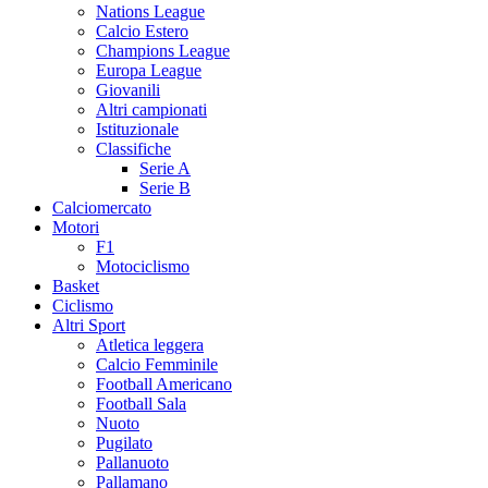
Nations League
Calcio Estero
Champions League
Europa League
Giovanili
Altri campionati
Istituzionale
Classifiche
Serie A
Serie B
Calciomercato
Motori
F1
Motociclismo
Basket
Ciclismo
Altri Sport
Atletica leggera
Calcio Femminile
Football Americano
Football Sala
Nuoto
Pugilato
Pallanuoto
Pallamano