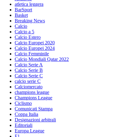
atletica leggera
BarSport
Basket
Breaking News
Calcio
Calcio a 5
Calcio Estero
Calcio Europei 2020
Calcio Europei 2024
Calcio Femminile
Calcio Mondiali Qatar 2022
Calcio Serie A
Calcio Serie B
Calcio Serie C
calcio serie C
Calciomercato
champions league
Champions League
Ciclismo
Comunicati Stampa
Coppa Italia
Designazioni arbitrali
Editoriali
Europa League
F1