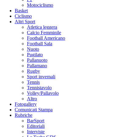
Motociclismo
Basket
Ciclismo
Altri Sport
Atletica leggera
Calcio Femminile
Football Americano
Football Sala
Nuoto
Pugilato
Pallanuoto
Pallamano
Rugby
Sport invernali
Tennis
Tennistavolo
Volley/Pallavolo
Altro
Fotogallery
Comunicati Stampa
Rubriche
BarSport
Editoriali
Interviste