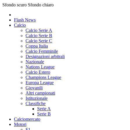
Sfondo scuro
Sfondo chiaro
Flash News
Calcio
Calcio Serie A
Calcio Serie B
Calcio Serie C
Coppa Italia
Calcio Femminile
Designazioni arbitrali
Nazionale
Nations League
Calcio Estero
Champions League
Europa League
Giovanili
Altri campionati
Istituzionale
Classifiche
Serie A
Serie B
Calciomercato
Motori
F1