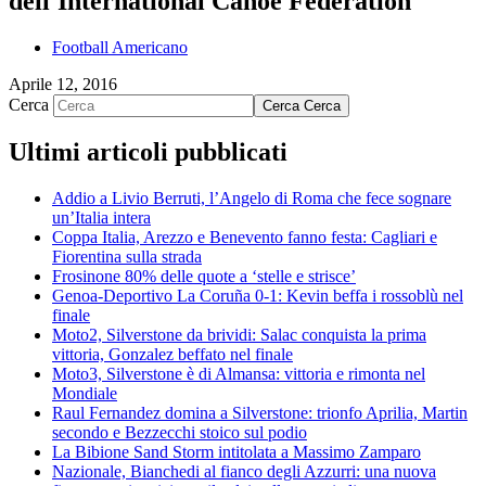
dell'International Canoe Federation
Football Americano
Aprile 12, 2016
Cerca
Cerca
Cerca
Ultimi articoli pubblicati
Addio a Livio Berruti, l’Angelo di Roma che fece sognare
un’Italia intera
Coppa Italia, Arezzo e Benevento fanno festa: Cagliari e
Fiorentina sulla strada
Frosinone 80% delle quote a ‘stelle e strisce’
Genoa-Deportivo La Coruña 0-1: Kevin beffa i rossoblù nel
finale
Moto2, Silverstone da brividi: Salac conquista la prima
vittoria, Gonzalez beffato nel finale
Moto3, Silverstone è di Almansa: vittoria e rimonta nel
Mondiale
Raul Fernandez domina a Silverstone: trionfo Aprilia, Martin
secondo e Bezzecchi stoico sul podio
La Bibione Sand Storm intitolata a Massimo Zamparo
Nazionale, Bianchedi al fianco degli Azzurri: una nuova