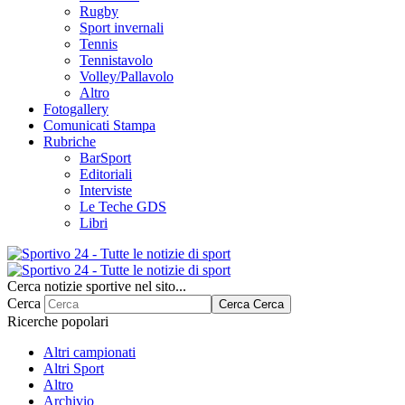
Rugby
Sport invernali
Tennis
Tennistavolo
Volley/Pallavolo
Altro
Fotogallery
Comunicati Stampa
Rubriche
BarSport
Editoriali
Interviste
Le Teche GDS
Libri
Cerca notizie sportive nel sito...
Cerca
Cerca
Cerca
Ricerche popolari
Altri campionati
Altri Sport
Altro
Archivio