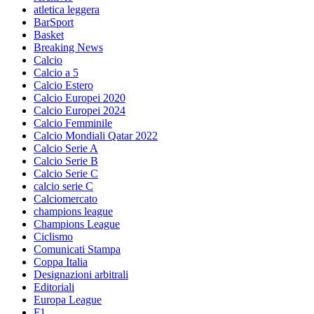
atletica leggera
BarSport
Basket
Breaking News
Calcio
Calcio a 5
Calcio Estero
Calcio Europei 2020
Calcio Europei 2024
Calcio Femminile
Calcio Mondiali Qatar 2022
Calcio Serie A
Calcio Serie B
Calcio Serie C
calcio serie C
Calciomercato
champions league
Champions League
Ciclismo
Comunicati Stampa
Coppa Italia
Designazioni arbitrali
Editoriali
Europa League
F1