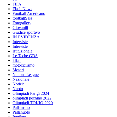
FIFA
Flash News
Football Americano
footballSala
Fotogallery
Giovanili
Giudice sportivo
IN EVIDENZA
Interviste
Interviste
Istituzionale
Le Teche GDS
Libri
motociclismo
Motori
Nations League
Nazionale
Notizie
Nuoto
Olimpiadi Parigi 2024
olimpiadi pechino 2022
Olimpiadi TOKIO 2020
Pallamano
Pallanuoto
Pugilato