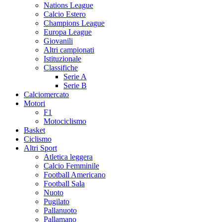
Nations League
Calcio Estero
Champions League
Europa League
Giovanili
Altri campionati
Istituzionale
Classifiche
Serie A
Serie B
Calciomercato
Motori
F1
Motociclismo
Basket
Ciclismo
Altri Sport
Atletica leggera
Calcio Femminile
Football Americano
Football Sala
Nuoto
Pugilato
Pallanuoto
Pallamano