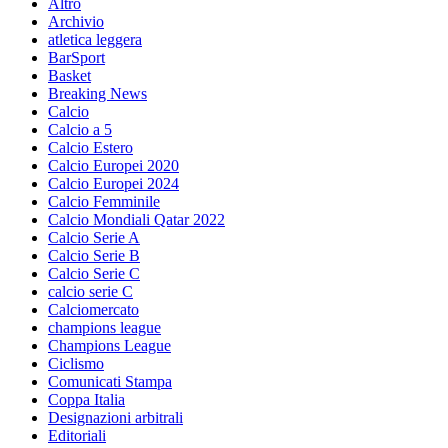
Altro
Archivio
atletica leggera
BarSport
Basket
Breaking News
Calcio
Calcio a 5
Calcio Estero
Calcio Europei 2020
Calcio Europei 2024
Calcio Femminile
Calcio Mondiali Qatar 2022
Calcio Serie A
Calcio Serie B
Calcio Serie C
calcio serie C
Calciomercato
champions league
Champions League
Ciclismo
Comunicati Stampa
Coppa Italia
Designazioni arbitrali
Editoriali