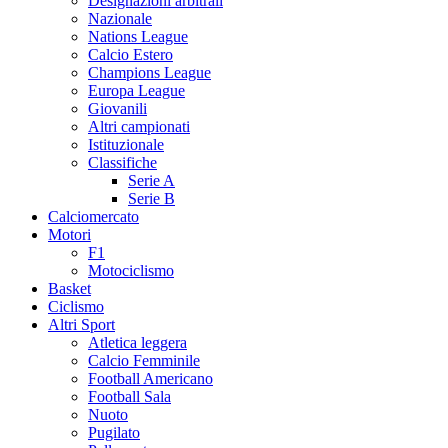
Designazioni arbitrali
Nazionale
Nations League
Calcio Estero
Champions League
Europa League
Giovanili
Altri campionati
Istituzionale
Classifiche
Serie A
Serie B
Calciomercato
Motori
F1
Motociclismo
Basket
Ciclismo
Altri Sport
Atletica leggera
Calcio Femminile
Football Americano
Football Sala
Nuoto
Pugilato