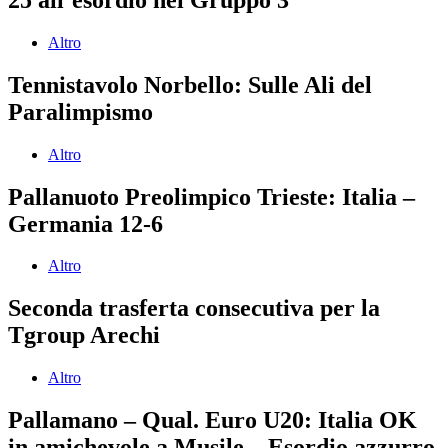
Altro
Tennistavolo Norbello: Sulle Ali del
Paralimpismo
Altro
Pallanuoto Preolimpico Trieste: Italia –
Germania 12-6
Altro
Seconda trasferta consecutiva per la
Tgroup Arechi
Altro
Pallamano – Qual. Euro U20: Italia OK
in amichevole a Musile – Esordio azzurro