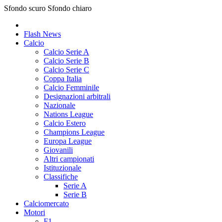
Sfondo scuro
Sfondo chiaro
Flash News
Calcio
Calcio Serie A
Calcio Serie B
Calcio Serie C
Coppa Italia
Calcio Femminile
Designazioni arbitrali
Nazionale
Nations League
Calcio Estero
Champions League
Europa League
Giovanili
Altri campionati
Istituzionale
Classifiche
Serie A
Serie B
Calciomercato
Motori
F1