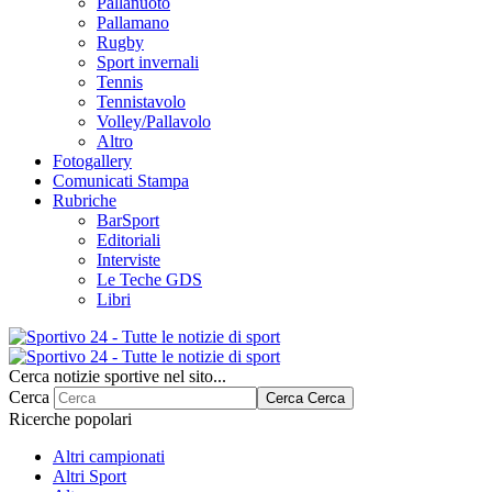
Pallanuoto
Pallamano
Rugby
Sport invernali
Tennis
Tennistavolo
Volley/Pallavolo
Altro
Fotogallery
Comunicati Stampa
Rubriche
BarSport
Editoriali
Interviste
Le Teche GDS
Libri
Cerca notizie sportive nel sito...
Cerca
Cerca
Cerca
Ricerche popolari
Altri campionati
Altri Sport