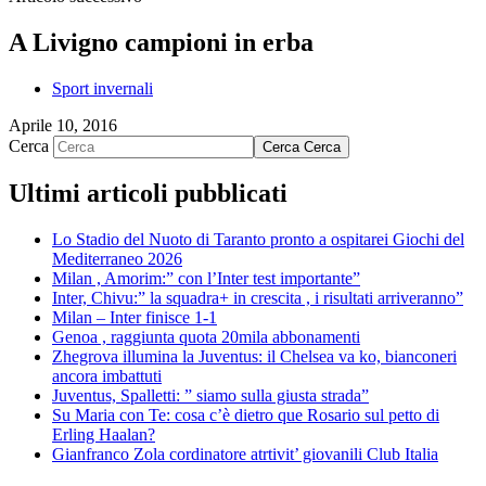
A Livigno campioni in erba
Sport invernali
Aprile 10, 2016
Cerca
Cerca
Cerca
Ultimi articoli pubblicati
Lo Stadio del Nuoto di Taranto pronto a ospitarei Giochi del
Mediterraneo 2026
Milan , Amorim:” con l’Inter test importante”
Inter, Chivu:” la squadra+ in crescita , i risultati arriveranno”
Milan – Inter finisce 1-1
Genoa , raggiunta quota 20mila abbonamenti
Zhegrova illumina la Juventus: il Chelsea va ko, bianconeri
ancora imbattuti
Juventus, Spalletti: ” siamo sulla giusta strada”
Su Maria con Te: cosa c’è dietro que Rosario sul petto di
Erling Haalan?
Gianfranco Zola cordinatore atrtivit’ giovanili Club Italia