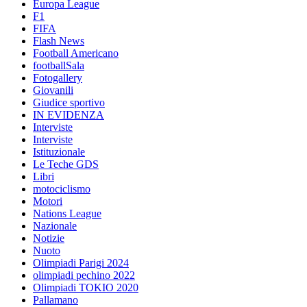
Europa League
F1
FIFA
Flash News
Football Americano
footballSala
Fotogallery
Giovanili
Giudice sportivo
IN EVIDENZA
Interviste
Interviste
Istituzionale
Le Teche GDS
Libri
motociclismo
Motori
Nations League
Nazionale
Notizie
Nuoto
Olimpiadi Parigi 2024
olimpiadi pechino 2022
Olimpiadi TOKIO 2020
Pallamano