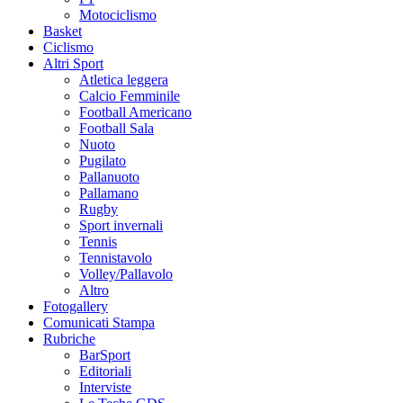
Motociclismo
Basket
Ciclismo
Altri Sport
Atletica leggera
Calcio Femminile
Football Americano
Football Sala
Nuoto
Pugilato
Pallanuoto
Pallamano
Rugby
Sport invernali
Tennis
Tennistavolo
Volley/Pallavolo
Altro
Fotogallery
Comunicati Stampa
Rubriche
BarSport
Editoriali
Interviste