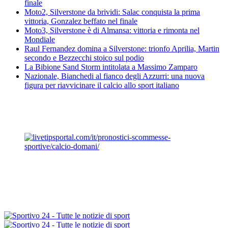
finale
Moto2, Silverstone da brividi: Salac conquista la prima
vittoria, Gonzalez beffato nel finale
Moto3, Silverstone è di Almansa: vittoria e rimonta nel
Mondiale
Raul Fernandez domina a Silverstone: trionfo Aprilia, Martin
secondo e Bezzecchi stoico sul podio
La Bibione Sand Storm intitolata a Massimo Zamparo
Nazionale, Bianchedi al fianco degli Azzurri: una nuova
figura per riavvicinare il calcio allo sport italiano