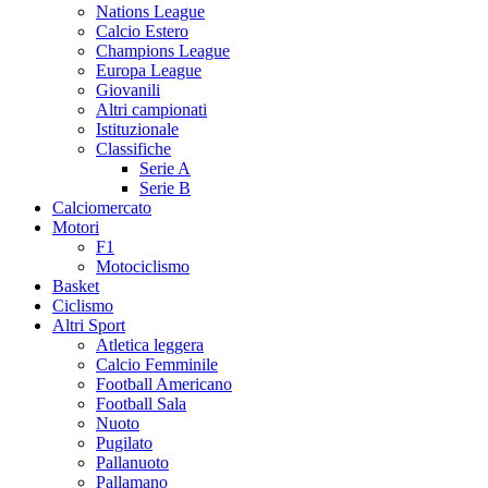
Nations League
Calcio Estero
Champions League
Europa League
Giovanili
Altri campionati
Istituzionale
Classifiche
Serie A
Serie B
Calciomercato
Motori
F1
Motociclismo
Basket
Ciclismo
Altri Sport
Atletica leggera
Calcio Femminile
Football Americano
Football Sala
Nuoto
Pugilato
Pallanuoto
Pallamano