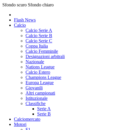
Sfondo scuro
Sfondo chiaro
Flash News
Calcio
Calcio Serie A
Calcio Serie B
Calcio Serie C
Coppa Italia
Calcio Femminile
Designazioni arbitrali
Nazionale
Nations League
Calcio Estero
Champions League
Europa League
Giovanili
Altri campionati
Istituzionale
Classifiche
Serie A
Serie B
Calciomercato
Motori
F1