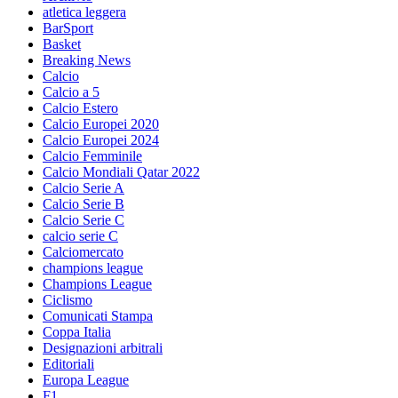
atletica leggera
BarSport
Basket
Breaking News
Calcio
Calcio a 5
Calcio Estero
Calcio Europei 2020
Calcio Europei 2024
Calcio Femminile
Calcio Mondiali Qatar 2022
Calcio Serie A
Calcio Serie B
Calcio Serie C
calcio serie C
Calciomercato
champions league
Champions League
Ciclismo
Comunicati Stampa
Coppa Italia
Designazioni arbitrali
Editoriali
Europa League
F1