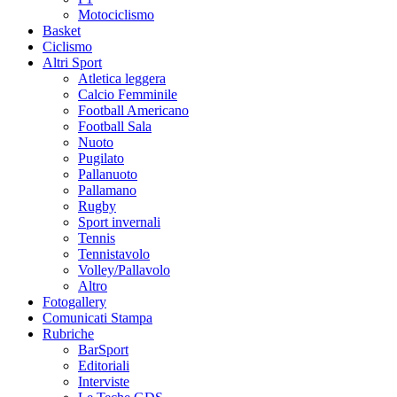
Motociclismo
Basket
Ciclismo
Altri Sport
Atletica leggera
Calcio Femminile
Football Americano
Football Sala
Nuoto
Pugilato
Pallanuoto
Pallamano
Rugby
Sport invernali
Tennis
Tennistavolo
Volley/Pallavolo
Altro
Fotogallery
Comunicati Stampa
Rubriche
BarSport
Editoriali
Interviste