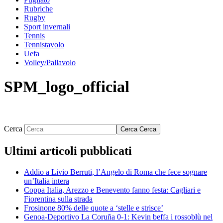
Rubriche
Rugby
Sport invernali
Tennis
Tennistavolo
Uefa
Volley/Pallavolo
SPM_logo_official
Cerca
Cerca
Cerca
Ultimi articoli pubblicati
Addio a Livio Berruti, l’Angelo di Roma che fece sognare
un’Italia intera
Coppa Italia, Arezzo e Benevento fanno festa: Cagliari e
Fiorentina sulla strada
Frosinone 80% delle quote a ‘stelle e strisce’
Genoa-Deportivo La Coruña 0-1: Kevin beffa i rossoblù nel