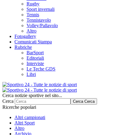
Rugby
Sport invernali
Tennis
Tennistavolo
Volley/Pallavolo
Altro
Fotogallery
Comunicati Stampa
Rubriche
BarSport
Editoriali
Interviste
Le Teche GDS
Libri
Cerca notizie sportive nel sito...
Cerca
Cerca
Cerca
Ricerche popolari
Altri campionati
Altri Sport
Altro
Archivio