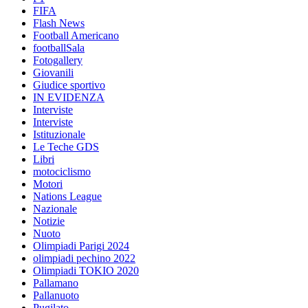
FIFA
Flash News
Football Americano
footballSala
Fotogallery
Giovanili
Giudice sportivo
IN EVIDENZA
Interviste
Interviste
Istituzionale
Le Teche GDS
Libri
motociclismo
Motori
Nations League
Nazionale
Notizie
Nuoto
Olimpiadi Parigi 2024
olimpiadi pechino 2022
Olimpiadi TOKIO 2020
Pallamano
Pallanuoto
Pugilato