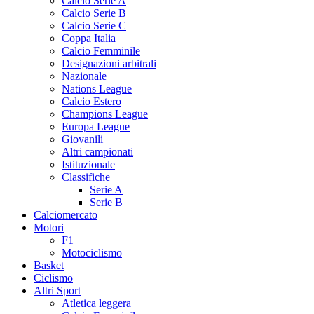
Calcio Serie A
Calcio Serie B
Calcio Serie C
Coppa Italia
Calcio Femminile
Designazioni arbitrali
Nazionale
Nations League
Calcio Estero
Champions League
Europa League
Giovanili
Altri campionati
Istituzionale
Classifiche
Serie A
Serie B
Calciomercato
Motori
F1
Motociclismo
Basket
Ciclismo
Altri Sport
Atletica leggera