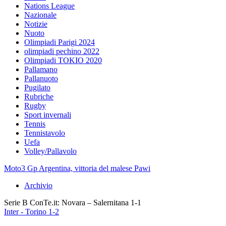
Nations League
Nazionale
Notizie
Nuoto
Olimpiadi Parigi 2024
olimpiadi pechino 2022
Olimpiadi TOKIO 2020
Pallamano
Pallanuoto
Pugilato
Rubriche
Rugby
Sport invernali
Tennis
Tennistavolo
Uefa
Volley/Pallavolo
Moto3 Gp Argentina, vittoria del malese Pawi
Archivio
Serie B ConTe.it: Novara – Salernitana 1-1
Inter - Torino 1-2