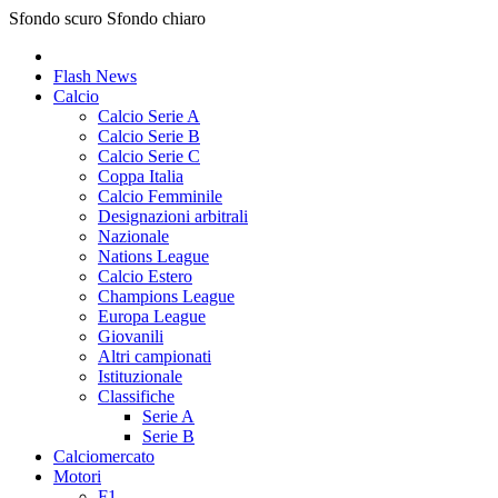
Sfondo scuro
Sfondo chiaro
Flash News
Calcio
Calcio Serie A
Calcio Serie B
Calcio Serie C
Coppa Italia
Calcio Femminile
Designazioni arbitrali
Nazionale
Nations League
Calcio Estero
Champions League
Europa League
Giovanili
Altri campionati
Istituzionale
Classifiche
Serie A
Serie B
Calciomercato
Motori
F1