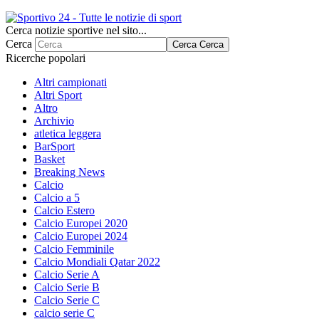
Cerca notizie sportive nel sito...
Cerca
Cerca
Cerca
Ricerche popolari
Altri campionati
Altri Sport
Altro
Archivio
atletica leggera
BarSport
Basket
Breaking News
Calcio
Calcio a 5
Calcio Estero
Calcio Europei 2020
Calcio Europei 2024
Calcio Femminile
Calcio Mondiali Qatar 2022
Calcio Serie A
Calcio Serie B
Calcio Serie C
calcio serie C