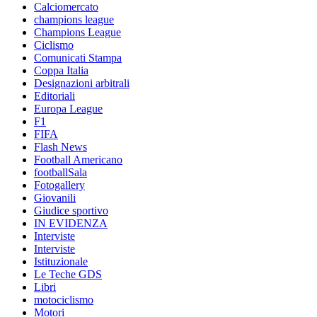
Calciomercato
champions league
Champions League
Ciclismo
Comunicati Stampa
Coppa Italia
Designazioni arbitrali
Editoriali
Europa League
F1
FIFA
Flash News
Football Americano
footballSala
Fotogallery
Giovanili
Giudice sportivo
IN EVIDENZA
Interviste
Interviste
Istituzionale
Le Teche GDS
Libri
motociclismo
Motori