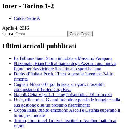
Inter - Torino 1-2
Calcio Serie A
Aprile 4, 2016
Cerca
Cerca
Cerca
Ultimi articoli pubblicati
La Bibione Sand Storm intitolata a Massimo Zamparo
Nazionale, Bianchedi al fianco degli Azzurri: una nuova
figura per riavvicinare il calcio allo sport italiano
Derby d’Italia a Perth, l’Inter supera la Juventus: 2-1 in
rimonta
Cagliari-Nizza 0-0, poi la festa ai rigori: i rossoblù
conquistano il Trofeo Gigi Riva
Napoli-Celta Vigo 1-1: Junglà risponde a Di Lo renzo
Uefa, riflettori su Gianni Infantino: possibile indagine sulla
sua gestione e su un presunto risarcimento
Coppa Italia, subito emozioni: Ascoli e Catania superano il
turno preliminare
Torino, trionfo nel Trofeo Criscitiello: Avellino battuto ai
rigori