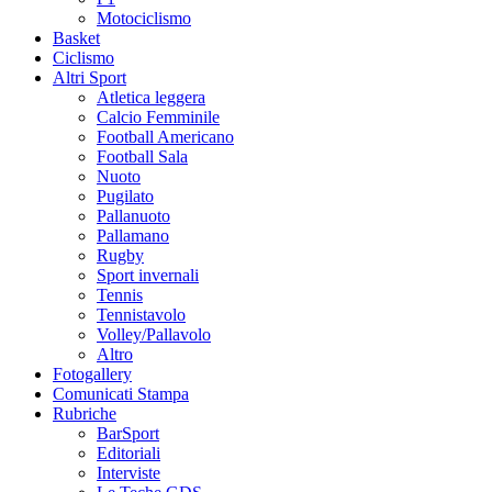
Motociclismo
Basket
Ciclismo
Altri Sport
Atletica leggera
Calcio Femminile
Football Americano
Football Sala
Nuoto
Pugilato
Pallanuoto
Pallamano
Rugby
Sport invernali
Tennis
Tennistavolo
Volley/Pallavolo
Altro
Fotogallery
Comunicati Stampa
Rubriche
BarSport
Editoriali
Interviste