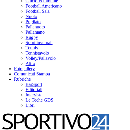
Calcio Femminile
Football Americano
Football Sala
Nuoto
Pugilato
Pallanuoto
Pallamano
Rugby
Sport invernali
Tennis
Tennistavolo
Volley/Pallavolo
Altro
Fotogallery
Comunicati Stampa
Rubriche
BarSport
Editoriali
Interviste
Le Teche GDS
Libri