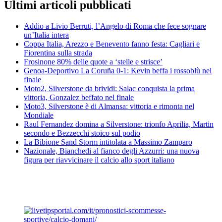
Ultimi articoli pubblicati
Addio a Livio Berruti, l’Angelo di Roma che fece sognare
un’Italia intera
Coppa Italia, Arezzo e Benevento fanno festa: Cagliari e
Fiorentina sulla strada
Frosinone 80% delle quote a ‘stelle e strisce’
Genoa-Deportivo La Coruña 0-1: Kevin beffa i rossoblù nel
finale
Moto2, Silverstone da brividi: Salac conquista la prima
vittoria, Gonzalez beffato nel finale
Moto3, Silverstone è di Almansa: vittoria e rimonta nel
Mondiale
Raul Fernandez domina a Silverstone: trionfo Aprilia, Martin
secondo e Bezzecchi stoico sul podio
La Bibione Sand Storm intitolata a Massimo Zamparo
Nazionale, Bianchedi al fianco degli Azzurri: una nuova
figura per riavvicinare il calcio allo sport italiano