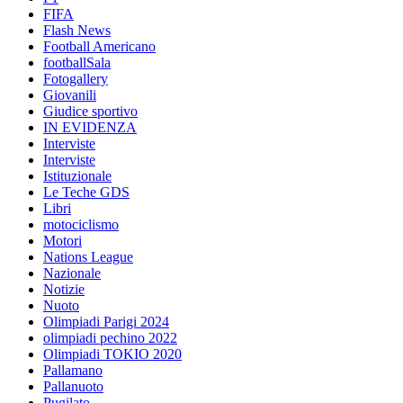
FIFA
Flash News
Football Americano
footballSala
Fotogallery
Giovanili
Giudice sportivo
IN EVIDENZA
Interviste
Interviste
Istituzionale
Le Teche GDS
Libri
motociclismo
Motori
Nations League
Nazionale
Notizie
Nuoto
Olimpiadi Parigi 2024
olimpiadi pechino 2022
Olimpiadi TOKIO 2020
Pallamano
Pallanuoto
Pugilato