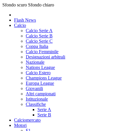
Sfondo scuro
Sfondo chiaro
Flash News
Calcio
Calcio Serie A
Calcio Serie B
Calcio Serie C
Coppa Italia
Calcio Femminile
Designazioni arbitrali
Nazionale
Nations League
Calcio Estero
Champions League
Europa League
Giovanili
Altri campionati
Istituzionale
Classifiche
Serie A
Serie B
Calciomercato
Motori
F1