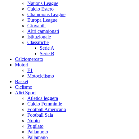
Nations League
Calcio Estero
Champions League
Europa League
Giovanili
Altri campionati
Istituzionale
Classifiche
Serie A
Serie B
Calciomercato
Motori
F1
Motociclismo
Basket
Ciclismo
Altri Sport
Atletica leggera
Calcio Femminile
Football Americano
Football Sala
Nuoto
Pugilato
Pallanuoto
Pallamano