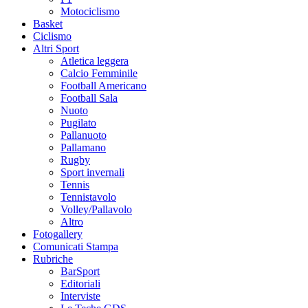
Motociclismo
Basket
Ciclismo
Altri Sport
Atletica leggera
Calcio Femminile
Football Americano
Football Sala
Nuoto
Pugilato
Pallanuoto
Pallamano
Rugby
Sport invernali
Tennis
Tennistavolo
Volley/Pallavolo
Altro
Fotogallery
Comunicati Stampa
Rubriche
BarSport
Editoriali
Interviste