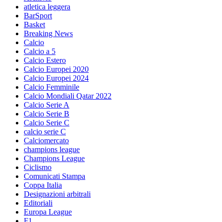
atletica leggera
BarSport
Basket
Breaking News
Calcio
Calcio a 5
Calcio Estero
Calcio Europei 2020
Calcio Europei 2024
Calcio Femminile
Calcio Mondiali Qatar 2022
Calcio Serie A
Calcio Serie B
Calcio Serie C
calcio serie C
Calciomercato
champions league
Champions League
Ciclismo
Comunicati Stampa
Coppa Italia
Designazioni arbitrali
Editoriali
Europa League
F1