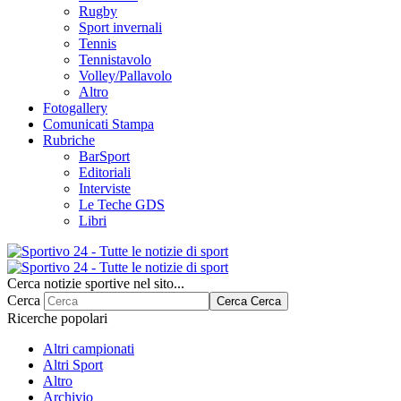
Rugby
Sport invernali
Tennis
Tennistavolo
Volley/Pallavolo
Altro
Fotogallery
Comunicati Stampa
Rubriche
BarSport
Editoriali
Interviste
Le Teche GDS
Libri
Cerca notizie sportive nel sito...
Cerca
Cerca
Cerca
Ricerche popolari
Altri campionati
Altri Sport
Altro
Archivio