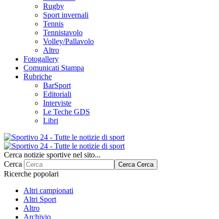
Rugby
Sport invernali
Tennis
Tennistavolo
Volley/Pallavolo
Altro
Fotogallery
Comunicati Stampa
Rubriche
BarSport
Editoriali
Interviste
Le Teche GDS
Libri
Cerca notizie sportive nel sito...
Cerca
Cerca
Cerca
Ricerche popolari
Altri campionati
Altri Sport
Altro
Archivio