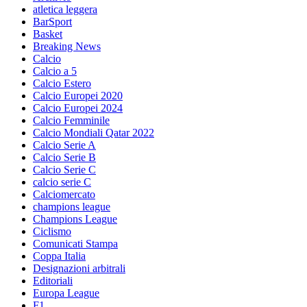
atletica leggera
BarSport
Basket
Breaking News
Calcio
Calcio a 5
Calcio Estero
Calcio Europei 2020
Calcio Europei 2024
Calcio Femminile
Calcio Mondiali Qatar 2022
Calcio Serie A
Calcio Serie B
Calcio Serie C
calcio serie C
Calciomercato
champions league
Champions League
Ciclismo
Comunicati Stampa
Coppa Italia
Designazioni arbitrali
Editoriali
Europa League
F1