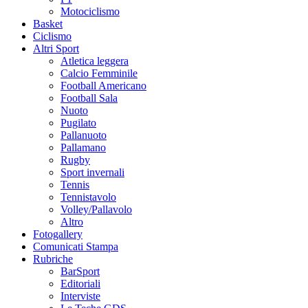
Motociclismo
Basket
Ciclismo
Altri Sport
Atletica leggera
Calcio Femminile
Football Americano
Football Sala
Nuoto
Pugilato
Pallanuoto
Pallamano
Rugby
Sport invernali
Tennis
Tennistavolo
Volley/Pallavolo
Altro
Fotogallery
Comunicati Stampa
Rubriche
BarSport
Editoriali
Interviste