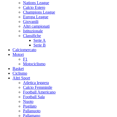
Nations League
Calcio Estero
Champions League
Europa League
Giovanili
Altri campionati
Istituzionale
Classifiche
Serie A
Serie B
Calciomercato
Motori
F1
Motociclismo
Basket
Ciclismo
Altri Sport
Atletica leggera
Calcio Femminile
Football Americano
Football Sala
Nuoto
Pugilato
Pallanuoto
Pallamano