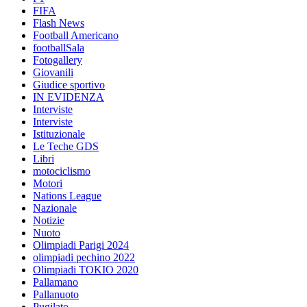
FIFA
Flash News
Football Americano
footballSala
Fotogallery
Giovanili
Giudice sportivo
IN EVIDENZA
Interviste
Interviste
Istituzionale
Le Teche GDS
Libri
motociclismo
Motori
Nations League
Nazionale
Notizie
Nuoto
Olimpiadi Parigi 2024
olimpiadi pechino 2022
Olimpiadi TOKIO 2020
Pallamano
Pallanuoto
Pugilato