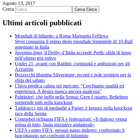
Agosto 13, 2017
Cerca
Cerca
Cerca
Ultimi articoli pubblicati
Mondiali di biliardo: a Roma Margarita Fefilova
Styer conquista il primo titolo mondiale femminile di 10-Ball
assegnato in Italia
Juventus-Inter, il Derby d’Italia accende Perth: sfida di lusso
nell’ultimo test estivo
Under 21, avanti con Baldini: continuità e ambizioni per gli
Azzurrini
Bezzecchi illumina Silverstone: record e pole position per la
sfida del sabato
Chivu predica calma sul mercato: “Cerchiamo qualità ed
esperienza. A destra manca ancora qualcosa”
Paltrinieri, che beffa nella Senna: Greg è quarto. Betlehem
sorprende tutti nella knockout
Taddeucci, tris di medaglie a Parigi: è bronzo nella knockout
race della Senna
Conmebol richiama FIFA e federazioni: «Il dialogo venga
prima di tutto, basta iniziative unilaterali»
UEFA contro FIFA, nessun passo indietro: confermato il
boicottaggio nei confronti di Infantino