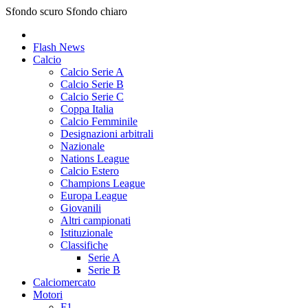
Sfondo scuro
Sfondo chiaro
Flash News
Calcio
Calcio Serie A
Calcio Serie B
Calcio Serie C
Coppa Italia
Calcio Femminile
Designazioni arbitrali
Nazionale
Nations League
Calcio Estero
Champions League
Europa League
Giovanili
Altri campionati
Istituzionale
Classifiche
Serie A
Serie B
Calciomercato
Motori
F1