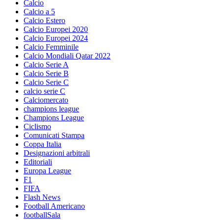
Calcio
Calcio a 5
Calcio Estero
Calcio Europei 2020
Calcio Europei 2024
Calcio Femminile
Calcio Mondiali Qatar 2022
Calcio Serie A
Calcio Serie B
Calcio Serie C
calcio serie C
Calciomercato
champions league
Champions League
Ciclismo
Comunicati Stampa
Coppa Italia
Designazioni arbitrali
Editoriali
Europa League
F1
FIFA
Flash News
Football Americano
footballSala