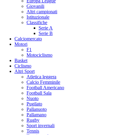
Europa League
Giovanili
Altri campionati
Istituzionale
Classifiche
Serie A
Serie B
Calciomercato
Motori
F1
Motociclismo
Basket
Ciclismo
Altri Sport
Atletica leggera
Calcio Femminile
Football Americano
Football Sala
Nuoto
Pugilato
Pallanuoto
Pallamano
Rugby
Sport invernali
Tennis