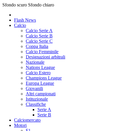
Sfondo scuro
Sfondo chiaro
Flash News
Calcio
Calcio Serie A
Calcio Serie B
Calcio Serie C
Coppa Italia
Calcio Femminile
Designazioni arbitrali
Nazionale
Nations League
Calcio Estero
Champions League
Europa League
Giovanili
Altri campionati
Istituzionale
Classifiche
Serie A
Serie B
Calciomercato
Motori
F1