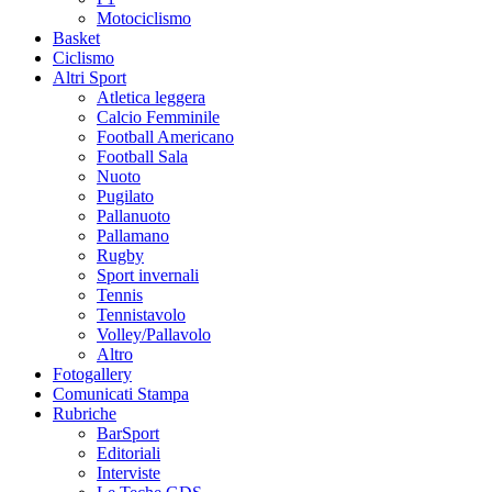
Motociclismo
Basket
Ciclismo
Altri Sport
Atletica leggera
Calcio Femminile
Football Americano
Football Sala
Nuoto
Pugilato
Pallanuoto
Pallamano
Rugby
Sport invernali
Tennis
Tennistavolo
Volley/Pallavolo
Altro
Fotogallery
Comunicati Stampa
Rubriche
BarSport
Editoriali
Interviste