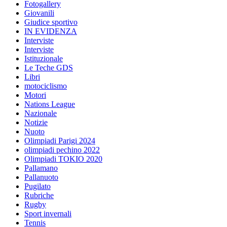
Fotogallery
Giovanili
Giudice sportivo
IN EVIDENZA
Interviste
Interviste
Istituzionale
Le Teche GDS
Libri
motociclismo
Motori
Nations League
Nazionale
Notizie
Nuoto
Olimpiadi Parigi 2024
olimpiadi pechino 2022
Olimpiadi TOKIO 2020
Pallamano
Pallanuoto
Pugilato
Rubriche
Rugby
Sport invernali
Tennis