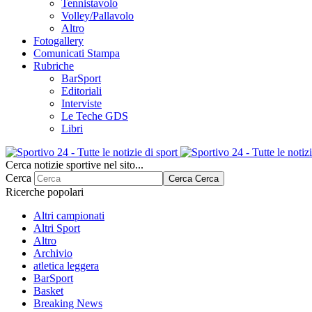
Tennistavolo
Volley/Pallavolo
Altro
Fotogallery
Comunicati Stampa
Rubriche
BarSport
Editoriali
Interviste
Le Teche GDS
Libri
Cerca notizie sportive nel sito...
Cerca
Cerca
Cerca
Ricerche popolari
Altri campionati
Altri Sport
Altro
Archivio
atletica leggera
BarSport
Basket
Breaking News