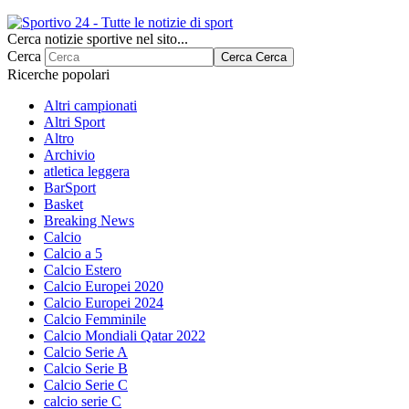
Cerca notizie sportive nel sito...
Cerca
Cerca
Cerca
Ricerche popolari
Altri campionati
Altri Sport
Altro
Archivio
atletica leggera
BarSport
Basket
Breaking News
Calcio
Calcio a 5
Calcio Estero
Calcio Europei 2020
Calcio Europei 2024
Calcio Femminile
Calcio Mondiali Qatar 2022
Calcio Serie A
Calcio Serie B
Calcio Serie C
calcio serie C