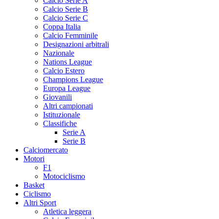
Calcio Serie A
Calcio Serie B
Calcio Serie C
Coppa Italia
Calcio Femminile
Designazioni arbitrali
Nazionale
Nations League
Calcio Estero
Champions League
Europa League
Giovanili
Altri campionati
Istituzionale
Classifiche
Serie A
Serie B
Calciomercato
Motori
F1
Motociclismo
Basket
Ciclismo
Altri Sport
Atletica leggera