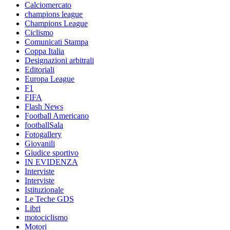
Calciomercato
champions league
Champions League
Ciclismo
Comunicati Stampa
Coppa Italia
Designazioni arbitrali
Editoriali
Europa League
F1
FIFA
Flash News
Football Americano
footballSala
Fotogallery
Giovanili
Giudice sportivo
IN EVIDENZA
Interviste
Interviste
Istituzionale
Le Teche GDS
Libri
motociclismo
Motori