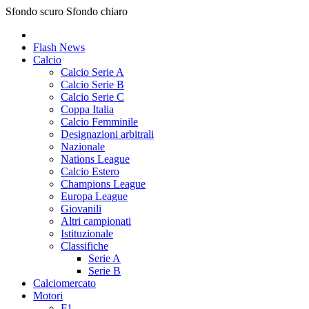
Sfondo scuro
Sfondo chiaro
Flash News
Calcio
Calcio Serie A
Calcio Serie B
Calcio Serie C
Coppa Italia
Calcio Femminile
Designazioni arbitrali
Nazionale
Nations League
Calcio Estero
Champions League
Europa League
Giovanili
Altri campionati
Istituzionale
Classifiche
Serie A
Serie B
Calciomercato
Motori
F1