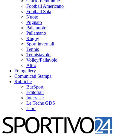
Calcio Femminile
Football Americano
Football Sala
Nuoto
Pugilato
Pallanuoto
Pallamano
Rugby
Sport invernali
Tennis
Tennistavolo
Volley/Pallavolo
Altro
Fotogallery
Comunicati Stampa
Rubriche
BarSport
Editoriali
Interviste
Le Teche GDS
Libri