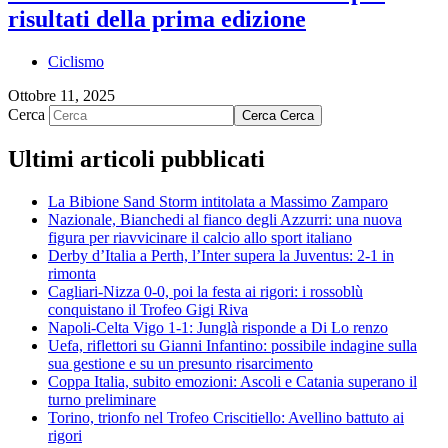
risultati della prima edizione
Ciclismo
Ottobre 11, 2025
Cerca
Cerca
Cerca
Ultimi articoli pubblicati
La Bibione Sand Storm intitolata a Massimo Zamparo
Nazionale, Bianchedi al fianco degli Azzurri: una nuova
figura per riavvicinare il calcio allo sport italiano
Derby d’Italia a Perth, l’Inter supera la Juventus: 2-1 in
rimonta
Cagliari-Nizza 0-0, poi la festa ai rigori: i rossoblù
conquistano il Trofeo Gigi Riva
Napoli-Celta Vigo 1-1: Junglà risponde a Di Lo renzo
Uefa, riflettori su Gianni Infantino: possibile indagine sulla
sua gestione e su un presunto risarcimento
Coppa Italia, subito emozioni: Ascoli e Catania superano il
turno preliminare
Torino, trionfo nel Trofeo Criscitiello: Avellino battuto ai
rigori