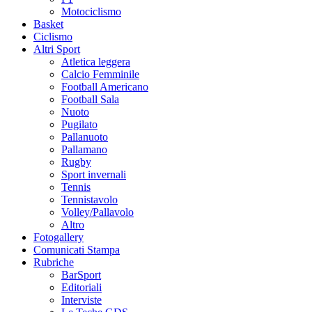
Motociclismo
Basket
Ciclismo
Altri Sport
Atletica leggera
Calcio Femminile
Football Americano
Football Sala
Nuoto
Pugilato
Pallanuoto
Pallamano
Rugby
Sport invernali
Tennis
Tennistavolo
Volley/Pallavolo
Altro
Fotogallery
Comunicati Stampa
Rubriche
BarSport
Editoriali
Interviste