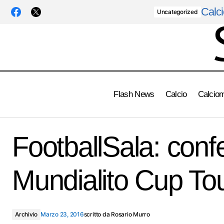
Calci
Uncategorized
Flash News
Calcio
Calcio
Coppa Italia , finale confermata il 21
A
FootballSala: con
maggio
Mundialito Cup T
Archivio
Marzo 23, 2016
scritto da
Rosario Murro