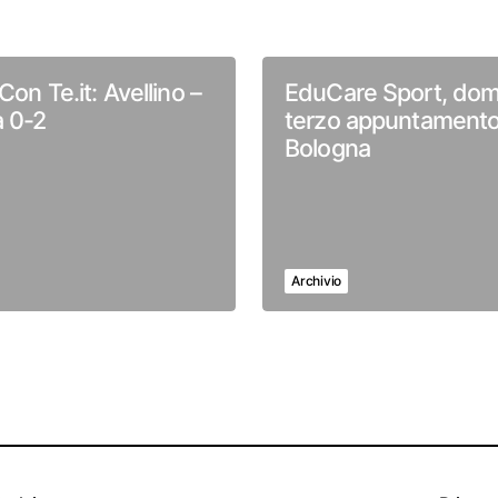
Con Te.it: Avellino –
EduCare Sport, dom
 0-2
terzo appuntamento
Bologna
Archivio