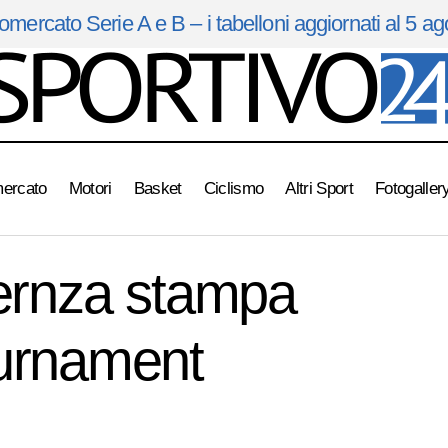
omercato Serie A e B – i tabelloni aggiornati al 5 a
mercato
Motori
Basket
Ciclismo
Altri Sport
Fotogaller
FootballSala: confernza stampa Mundialito Cup Tourname
rchivio
fernza stampa
ournament