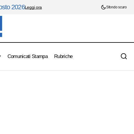
gosto 2026
Leggi ora
Sfondo scuro
y
Comunicati Stampa
Rubriche
Memorial Mario Zannoni-Vincenzo Bordo,
nt
a Grotte di Castro ciclismo off-road
protagonista coi giovani